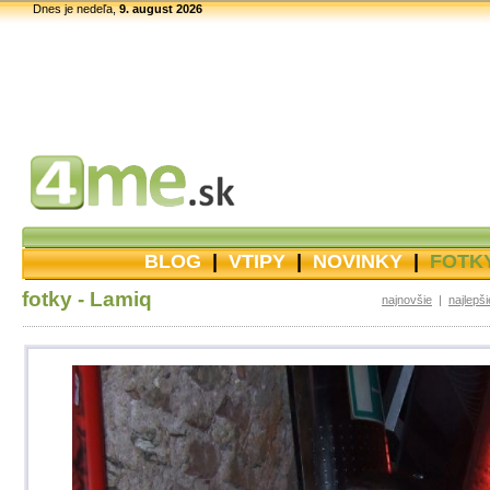
Dnes je nedeľa,
9. august 2026
BLOG
|
VTIPY
|
NOVINKY
|
FOTK
fotky - Lamiq
najnovšie
|
najlepši