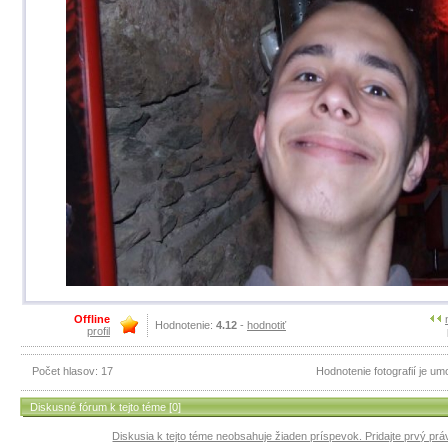
Offline
Hodnotenie:
4.12
-
hodnotiť
profil
Počet hlasov: 17
Hodnotenie fotografií je u
Diskusné fórum k tejto téme [0]
Diskusia k tejto téme neobsahuje žiaden príspevok. Pridajte prvý práv